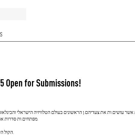
S
 5 Open for Submissions!
 אשר עושים.ות את צעדיהם.ן הראשונים בעולם הטלוויזיה הישראלי והבינלא
מפתחים.ות סדרות או מיני-סדרות עלילתיות מבטיחות, בכל ז׳אנר, המיועד לקהל בוגר.
הקול הקורא למחזור 5 של חממת הסדרות ייפתח להגשות ב-7 ביוני, 2026.