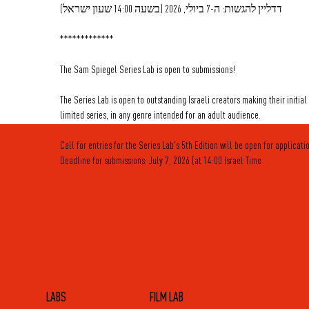
דדליין להגשות: ה-7 ביולי, 2026 (בשעה 14:00 שעון ישראל)
*************
The Sam Spiegel Series Lab is open to submissions!
The Series Lab is open to outstanding Israeli creators making their initial
limited series, in any genre intended for an adult audience.
Call for entries for the Series Lab's 5th Edition will be open for applicat
Deadline for submissions: July 7, 2026 (at 14:00 Israel Time
LABS
FILM LAB